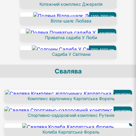
Котежний комплекс Джерелія
за номер
1300-2500 грн.
Вілла-шалє Любава
за номер
договірна
Приватна садиба У Люби
за номер
1500-4000 грн.
Садиба У Світлани
за номер
Свалява
договірна
Комплекс відпочинку Карпатська Форель
договірна
Спортивно-оздоровчий комплекс Рутенія
Колиба Карпатська Форель