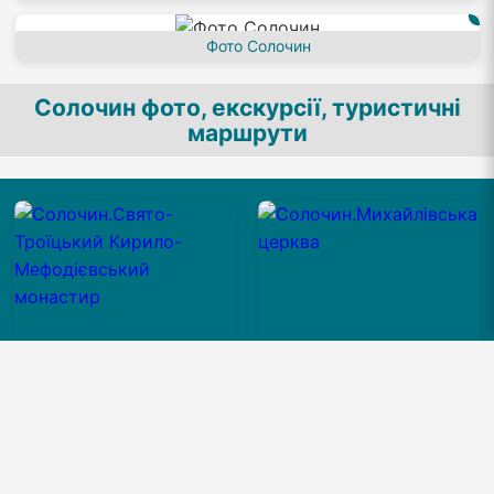
Фото Cолочин
Cолочин фото, екскурсії, туристичні
маршрути
Кирило-Мефодієвський
Михайлівська церква
монастир Cолочин
(1588 р.)Cолочин