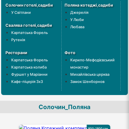
Солочин готелі,садиби
Поляна котеджі,садиби
У Світлани
Джерелія
У Люби
Cвалява готелі,садиби
Любава
Карпатська Форель
Рутенія
Ресторани
Фото
Карпатська Форель
Кирило-Мефодієвський
Карпатська колиба
монастир
Фуршет у Маріанни
Михайлівська церква
Кафе-піцерія 3х3
Замок Шенборнов
Солочин_Поляна
800-1800 грн.